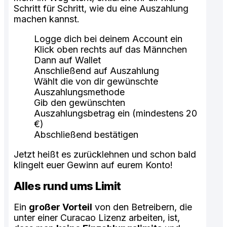
Schritt für Schritt, wie du eine Auszahlung
machen kannst.
Logge dich bei deinem Account ein
Klick oben rechts auf das Männchen
Dann auf Wallet
Anschließend auf Auszahlung
Wählt die von dir gewünschte
Auszahlungsmethode
Gib den gewünschten
Auszahlungsbetrag ein (mindestens 20
€)
Abschließend bestätigen
Jetzt heißt es zurücklehnen und schon bald
klingelt euer Gewinn auf eurem Konto!
Alles rund ums Limit
Ein
großer Vorteil
von den Betreibern, die
unter einer Curacao Lizenz arbeiten, ist,