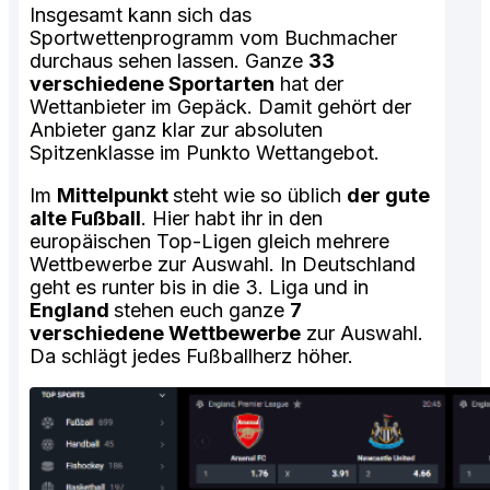
Insgesamt kann sich das
Sportwettenprogramm vom Buchmacher
durchaus sehen lassen. Ganze
33
verschiedene Sportarten
hat der
Wettanbieter im Gepäck. Damit gehört der
Anbieter ganz klar zur absoluten
Spitzenklasse im Punkto Wettangebot.
Im
Mittelpunkt
steht wie so üblich
der gute
alte Fußball
. Hier habt ihr in den
europäischen Top-Ligen gleich mehrere
Wettbewerbe zur Auswahl. In Deutschland
geht es runter bis in die 3. Liga und in
England
stehen euch ganze
7
verschiedene Wettbewerbe
zur Auswahl.
Da schlägt jedes Fußballherz höher.