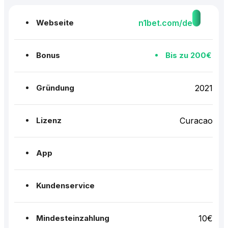
n1bet.com/de
Webseite
Bonus
Bis zu 200€
2021
Gründung
Curacao
Lizenz
App
Kundenservice
10€
Mindesteinzahlung