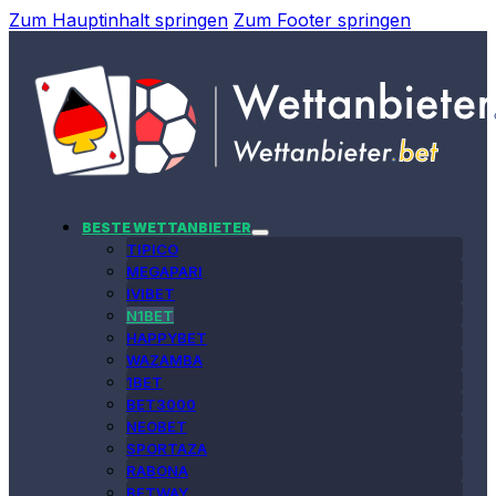
Zum Hauptinhalt springen
Zum Footer springen
BESTE WETTANBIETER
TIPICO
MEGAPARI
IVIBET
N1BET
HAPPYBET
WAZAMBA
1BET
BET3000
NEOBET
SPORTAZA
RABONA
BETWAY