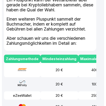
gerade bei Kryptoliebhabern sammeln, diese
haben die Qual der Wahl.
Einen weiteren Pluspunkt sammelt der
Buchmacher, indem er komplett auf
Gebühren bei allen Zahlungen verzichtet.
Aber schauen wir uns die verschiedenen
Zahlungsmöglichkeiten im Detail an:
Zahlungsmethode
Mindesteinzahlung
Maximaleinza
20 €
4000 €
20 €
1000 €
eZeeWallet
20 €
2500 €