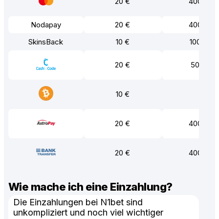
20 €
4000 €
Nodapay
20 €
4000 €
SkinsBack
10 €
1000 €
20 €
500 €
10 €
–
20 €
4000 €
20 €
4000 €
Wie mache ich eine Einzahlung?
Die Einzahlungen bei N1bet sind
unkompliziert und noch viel wichtiger