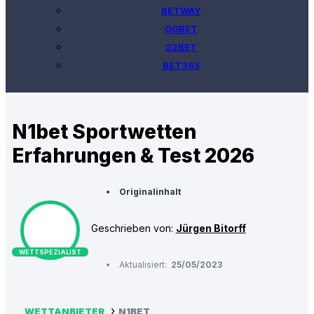
BETWAY
GGBET
22BET
BET365
N1bet Sportwetten
Erfahrungen & Test 2026
Originalinhalt
Geschrieben von:
Jürgen Bitorff
WETTSPEZIALIST
Aktualisiert:
25/05/2023
›
WETTANBIETER
N1BET