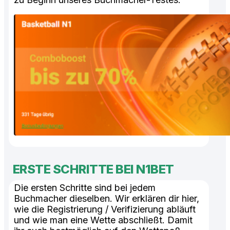
ERSTE SCHRITTE BEI N1BET
Die ersten Schritte sind bei jedem
Buchmacher dieselben. Wir erklären dir hier,
wie die Registrierung / Verifizierung abläuft
und wie man eine Wette abschließt. Damit