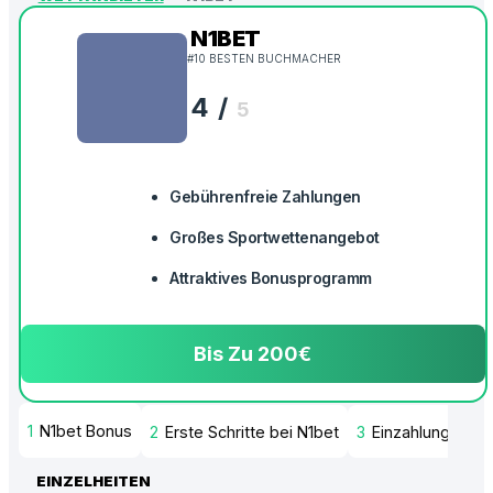
N1BET
#
10
BESTEN BUCHMACHER
4 /
5
Gebührenfreie Zahlungen
Großes Sportwettenangebot
Attraktives Bonusprogramm
Bis Zu 200€
1
N1bet Bonus
2
Erste Schritte bei N1bet
3
Einzahlung und 
EINZELHEITEN